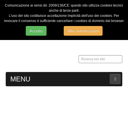
Comunicazione ai sensi dir. 2009/136/CE: questo sito utilizza cookies tecnici
anche di terze parti.
L'uso del sito costituisce accettazione implicità dell'uso dei cookies. Per
revocare il consenso è sufficiente cancellare i cookies di dominio dal browser.
Accetto
Altre informazioni
Ricerca
nel
sito
MENU
HOME
Contatti
Web Admin