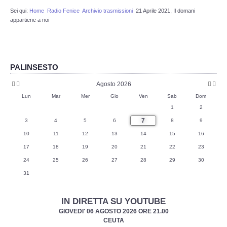
Anno
Mese
Mese
Anno
Precedente
Precedente
succes
successiv
Sei qui:
Home
Radio Fenice
Archivio trasmissioni
21 Aprile 2021, Il domani
Redazione
appartiene a noi
Eventi in programmazione
STORIA
PALINSESTO
Agosto 2026
Protostoria
Lun
Mar
Mer
Gio
Ven
Sab
Dom
1
2
Storia Greco Romana
7
3
4
5
6
8
9
10
11
12
13
14
15
16
Storia Medioevale
17
18
19
20
21
22
23
24
25
26
27
28
29
30
Storia - La Reconquista
31
Storia Moderna
IN DIRETTA SU YOUTUBE
GIOVEDI' 06 AGOSTO 2026 ORE 21.00
La nostra storia
CEUTA