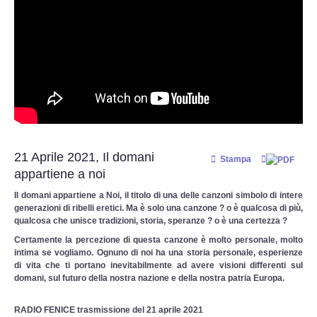
Documenti 1900 - 1940
Documenti 1940 - 2000
Documenti dal 2000 ad oggi
Super Guest
21 Aprile 2021, Il domani
Stampa
MULTIMEDIA
appartiene a noi
Il domani appartiene a Noi, il titolo di una delle canzoni simbolo di intere
Canzoniere
generazioni di ribelli eretici. Ma è solo una canzone ? o è qualcosa di più,
qualcosa che unisce tradizioni, storia, speranze ? o è una certezza ?
Filmati
Certamente la percezione di questa canzone è molto personale, molto
intima se vogliamo. Ognuno di noi ha una storia personale, esperienze
di vita che ti portano inevitabilmente ad avere visioni differenti sul
Gallerie fotografiche
domani, sul futuro della nostra nazione e della nostra patria Europa.
Discimus Vitae
RADIO FENICE
trasmissione del 21 aprile 2021