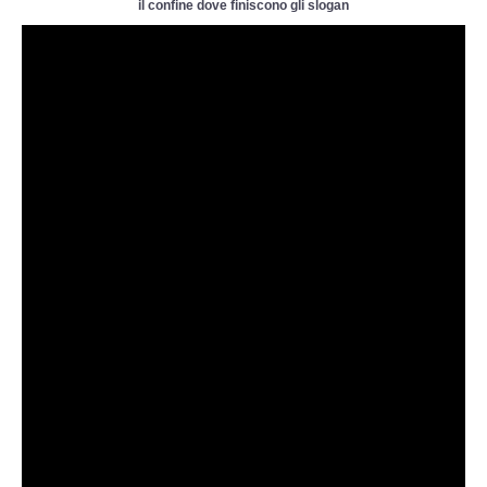
il confine dove finiscono gli slogan
Leggende e Feste
CULTURA
Strade d'Europa
Saggi e Testi
Recensioni letterarie
Abecedarium
Mito e Poesia
I CADUTI
DOCUMENTI