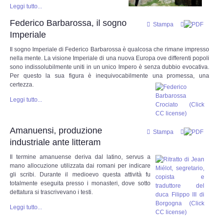
Leggi tutto...
La nostra storia
Federico Barbarossa, il sogno
Stampa
Imperiale
Leggende e Feste
Il sogno Imperiale di Federico Barbarossa è qualcosa che rimane impresso
nella mente. La visione Imperiale di una nuova Europa ove differenti popoli
sono indissolubilmente uniti in un unico Impero è senza dubbio evocativa.
CULTURA
Per questo la sua figura è inequivocabilmente una promessa, una
certezza.
Strade d'Europa
Leggi tutto...
Saggi e Testi
Amanuensi, produzione
Stampa
Recensioni letterarie
industriale ante litteram
Il termine amanuense deriva dal latino, servus a
Abecedarium
mano allocuzione utilizzata dai romani per indicare
gli scribi. Durante il medioevo questa attività fu
totalmente eseguita presso i monasteri, dove sotto
Mito e Poesia
dettatura si trascrivevano i testi.
Leggi tutto...
I CADUTI