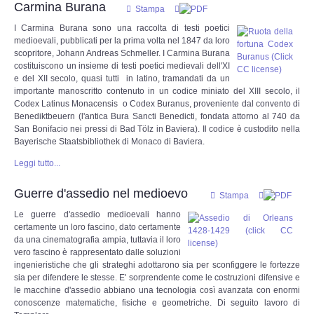
Carmina Burana
Stampa
I Carmina Burana sono una raccolta di testi poetici
DOCUMENTI
medioevali, pubblicati per la prima volta nel 1847 da loro
scopritore, Johann Andreas Schmeller. I Carmina Burana
Documenti 1900 - 1940
costituiscono un insieme di testi poetici medievali dell'XI
e del XII secolo, quasi tutti in latino, tramandati da un
importante manoscritto contenuto in un codice miniato del XIII secolo, il
Documenti 1940 - 2000
Codex Latinus Monacensis o Codex Buranus, proveniente dal convento di
Benediktbeuern (l'antica Bura Sancti Benedicti, fondata attorno al 740 da
San Bonifacio nei pressi di Bad Tölz in Baviera). Il codice è custodito nella
Documenti dal 2000 ad oggi
Bayerische Staatsbibliothek di Monaco di Baviera.
Leggi tutto...
Super Guest
Guerre d'assedio nel medioevo
Stampa
MULTIMEDIA
Le guerre d'assedio medioevali hanno
certamente un loro fascino, dato certamente
da una cinematografia ampia, tuttavia il loro
Canzoniere
vero fascino è rappresentato dalle soluzioni
ingenieristiche che gli strateghi adottarono sia per sconfiggere le fortezze
Filmati
sia per difendere le stesse. E' sorprendente come le costruzioni difensive e
le macchine d'assedio abbiano una tecnologia così avanzata con enormi
conoscenze matematiche, fisiche e geometriche. Di seguito lavoro di
Gallerie fotografiche