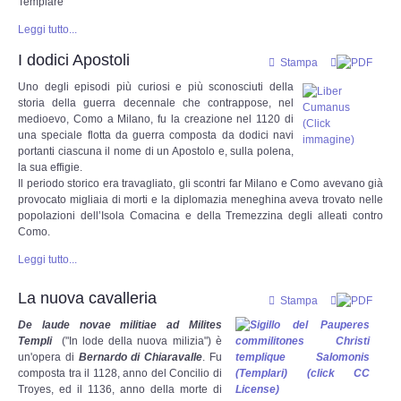
Templare
Leggi tutto...
Discimus Vitae
I dodici Apostoli
Stampa
Archivio Trasmissioni Radio 23 settembre
Uno degli episodi più curiosi e più sconosciuti della
storia della guerra decennale che contrappose, nel
medioevo, Como a Milano, fu la creazione nel 1120 di
RADIO FENICE
una speciale flotta da guerra composta da dodici navi
portanti ciascuna il nome di un Apostolo e, sulla polena,
la sua effigie.
Trasmissioni Radio Fenice
Il periodo storico era travagliato, gli scontri far Milano e Como avevano già
provocato migliaia di morti e la diplomazia meneghina aveva trovato nelle
popolazioni dell’Isola Comacina e della Tremezzina degli alleati contro
Trasmissioni Youtube
Como.
Leggi tutto...
Palinsesto
La nuova cavalleria
Stampa
SITEMAP
De laude novae militiae ad Milites
Templi
("In lode della nuova milizia") è
un'opera di
Bernardo di Chiaravalle
. Fu
composta tra il 1128, anno del Concilio di
Troyes, ed il 1136, anno della morte di