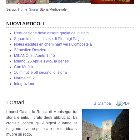
Sei qui:
Home
Storia
Storia Medioevale
Web Admin
NUOVI ARTICOLI
Redazione
L'educazione deve essere quella dello stato
Squarcio nel cold case di Pierluigi Pagliai
Eventi in programmazione
Notes escrites en cheminant vers Compostela
Sébastien Deyzieu
MILANO, 29 Aprile 1945
STORIA
Milano, 25 Aprile 1945, la genesi
Con Mefisto
16 minuti e 58 secondi di storia
Protostoria
Norma chi ?
Integrazione
Storia Greco Romana
I Catari
Stampa
Storia Medioevale
I paesi Catari, la Rocca di Montsegur fra
storia e mito. l prato degli abbruciati. La
Storia - La Reconquista
crociata contro gli Albigesi quando la
religione diviene politica e per un idea si
muore su rogo.
Storia Moderna