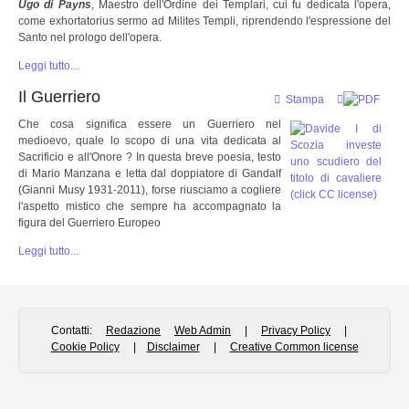
Ugo di Payns
, Maestro dell'Ordine dei Templari, cui fu dedicata l'opera,
come exhortatorius sermo ad Milites Templi, riprendendo l'espressione del
Santo nel prologo dell'opera.
Leggi tutto...
Il Guerriero
Stampa
Che cosa significa essere un Guerriero nel
medioevo, quale lo scopo di una vita dedicata al
Sacrificio e all'Onore ? In questa breve poesia, testo
di Mario Manzana e letta dal doppiatore di Gandalf
(Gianni Musy 1931-2011), forse riusciamo a cogliere
l'aspetto mistico che sempre ha accompagnato la
figura del Guerriero Europeo
Leggi tutto...
Contatti:
Redazione
Web Admin
|
Privacy Policy
|
Cookie Policy
|
Disclaimer
|
Creative Common license