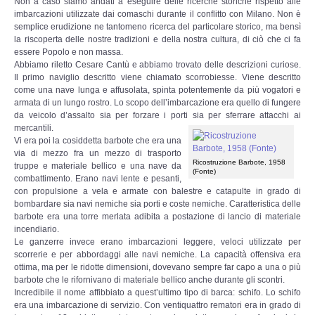
Non a caso siamo andati a eseguire delle ricerche storiche rispetto alle
imbarcazioni utilizzate dai comaschi durante il conflitto con Milano. Non è
semplice erudizione ne tantomeno ricerca del particolare storico, ma bensì
DOCUMENTI
la riscoperta delle nostre tradizioni e della nostra cultura, di ciò che ci fa
essere Popolo e non massa.
Documenti 1900 - 1940
Abbiamo riletto Cesare Cantù e abbiamo trovato delle descrizioni curiose.
Il primo naviglio descritto viene chiamato scorrobiesse. Viene descritto
come una nave lunga e affusolata, spinta potentemente da più vogatori e
Documenti 1940 - 2000
armata di un lungo rostro. Lo scopo dell’imbarcazione era quello di fungere
da veicolo d’assalto sia per forzare i porti sia per sferrare attacchi ai
mercantili.
Documenti dal 2000 ad oggi
Vi era poi la cosiddetta barbote che era una
via di mezzo fra un mezzo di trasporto
Ricostruzione Barbote, 1958
truppe e materiale bellico e una nave da
Super Guest
(Fonte)
combattimento. Erano navi lente e pesanti,
con propulsione a vela e armate con balestre e catapulte in grado di
bombardare sia navi nemiche sia porti e coste nemiche. Caratteristica delle
MULTIMEDIA
barbote era una torre merlata adibita a postazione di lancio di materiale
incendiario.
Canzoniere
Le ganzerre invece erano imbarcazioni leggere, veloci utilizzate per
scorrerie e per abbordaggi alle navi nemiche. La capacità offensiva era
ottima, ma per le ridotte dimensioni, dovevano sempre far capo a una o più
Filmati
barbote che le rifornivano di materiale bellico anche durante gli scontri.
Incredibile il nome affibbiato a quest’ultimo tipo di barca: schifo. Lo schifo
era una imbarcazione di servizio. Con ventiquattro rematori era in grado di
Gallerie fotografiche