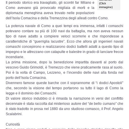
Il periodo storico era travagliato, gli scontri far Milano e
(Click
immagine)
Como avevano già provocato migliaia di morti e la
La nostra storia
diplomazia meneghina aveva trovato nelle popolazioni
dell’Isola Comacina e della Tremezzina degli alleati contro Como.
Leggende e Feste
La potenza navale di Como a quei tempi era immensa, infatti i comaschi
potevano contare su più di 100 navi da battaglia, ma non aveva nessun
tipo di nave adatto a compiere veloci scorrerie e che rispondesse a
CULTURA
caratteristiche di “guerriglia lacustre”. Ecco che allora gli ingenieri navali
comaschi concepirono e realizzarono dodici battelli adatti a questo tipo di
impegno e le attrezzano con catapulte e balestre in grado di lanciare frecce
Strade d'Europa
incendiarie.
La prima missione, dopo la benedizione impartita davanti al porto dal
vescovo Guido Grimoldi, è Tremezzo che viene praticamente rasa al suolo.
Saggi e Testi
Poi è la volta di Campo, Lezzeno, e l’incendio delle navi alla fonda nel
porto dell’Isola Comacina.
Recensioni letterarie
Divennero famose queste barche con il soprannome di “i dodici Apostoli”
che, secondo la visione del tempo portarono su tutto il lago di Como la
legge e il dominio dei Comaschi.
Abecedarium
Di valore storico indubbio ci è rimasta la narrazione in versi del conflitto
decennale è stata raccolta dal misterioso autore del “de bello cumano” che
è stato tradotto in prosa nel 1880 da uno studioso comasco, il Prof. Angelo
Mito e Poesia
Scalabrini.
Curiosità
I CADUTI