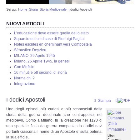
Sei qui:
Home
Storia
Storia Medioevale
I dodici Apostoli
Web Admin
NUOVI ARTICOLI
Redazione
L'educazione deve essere quella dello stato
Squarcio nel cold case di Pierluigi Pagliai
Eventi in programmazione
Notes escrites en cheminant vers Compostela
Sébastien Deyzieu
MILANO, 29 Aprile 1945
STORIA
Milano, 25 Aprile 1945, la genesi
Con Mefisto
16 minuti e 58 secondi di storia
Protostoria
Norma chi ?
Integrazione
Storia Greco Romana
I dodici Apostoli
Stampa
Storia Medioevale
Uno degli episodi più curiosi e più sconosciuti della
storia della guerra decennale che contrappose, nel
Storia - La Reconquista
medioevo, Como a Milano, fu la creazione nel 1120 di
una speciale flotta da guerra composta da dodici navi
portanti ciascuna il nome di un Apostolo e, sulla polena,
Storia Moderna
Liber
la sua effigie.
Cumanus