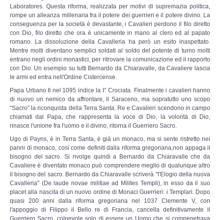
Laboratores. Questa riforma, realizzata per motivi di supremazia politica,
rompe un alleanza millenaria fra il potere dei guerrieri e il potere divino. La
Discimus Vitae
conseguenza per la società è devastante, i Cavalieri perdono il filo diretto
con Dio, filo diretto che ora è unicamente in mano al clero ed al papato
romano. La dissoluzione della Cavalleria ha però un esito inaspettato.
Archivio Trasmissioni Radio 23 settembre
Mentre molti diventano semplici soldati al soldo del potente di turno molti
entrano negli ordini monastici, per ritrovare la comunicazione ed il rapporto
con Dio. Un esempio su tutti Bernardo da Chiaravalle, da Cavaliere lascia
RADIO FENICE
le armi ed entra nell'Ordine Cistercense.
Papa Urbano II nel 1095 indice la I° Crociata. Finalmente i cavalieri hanno
Trasmissioni Radio Fenice
di nuovo un nemico da affrontare, il Saraceno, ma sopratutto uno scopo
“Sacro” la riconquista della Terra Santa. Re e Cavalieri scendono in campo
chiamati dal Papa, che rappresenta la voce di Dio, la volontà di Dio,
Trasmissioni Youtube
rinasce l'unione fra l'uomo e il divino, ritorna il Guerriero Sacro.
Ugo di Payns, è in Terra Santa, è già un monaco, ma si sente ristretto nei
Palinsesto
panni di monaco, così come definiti dalla riforma gregoriana,non appaga il
bisogno del sacro. Si rivolge quindi a Bernardo da Chiaravalle che da
Cavaliere è diventato monaco può comprendere meglio di qualunque altro
SITEMAP
il bisogno del sacro. Bernardo da Chiaravalle scriverà "l'Elogio della nuova
Cavalleria" (De laude novae militiae ad Milites Templi), in esso da il suo
placet alla nascita di un nuovo ordine di Monaci Guerrieri: i Templari. Dopo
quasi 200 anni dalla riforma gregoriana nel 1037 Clemente V, con
l'appoggio di Filippo il Bello re di Francia, cancella definitivamente il
Guerriero Sacro, colpevole solo di essere un Uomo che si compenetrava