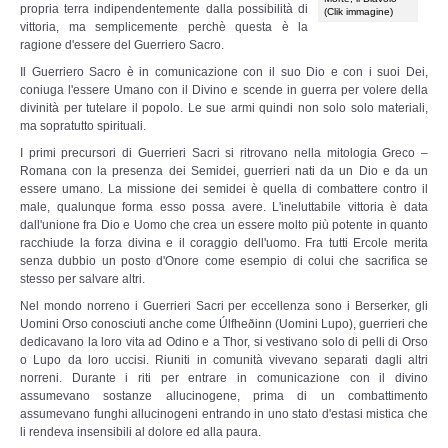
propria terra indipendentemente dalla possibilità di
(Clik immagine)
vittoria, ma semplicemente perchè questa è la
La nostra storia
ragione d'essere del Guerriero Sacro.
Il Guerriero Sacro è in comunicazione con il suo Dio e con i suoi Dei,
Leggende e Feste
coniuga l'essere Umano con il Divino e scende in guerra per volere della
divinità per tutelare il popolo. Le sue armi quindi non solo solo materiali,
ma sopratutto spirituali.
CULTURA
I primi precursori di Guerrieri Sacri si ritrovano nella mitologia Greco –
Romana con la presenza dei Semidei, guerrieri nati da un Dio e da un
Strade d'Europa
essere umano. La missione dei semidei è quella di combattere contro il
male, qualunque forma esso possa avere. L'ineluttabile vittoria è data
dall'unione fra Dio e Uomo che crea un essere molto più potente in quanto
Saggi e Testi
racchiude la forza divina e il coraggio dell'uomo. Fra tutti Ercole merita
senza dubbio un posto d'Onore come esempio di colui che sacrifica se
stesso per salvare altri.
Recensioni letterarie
Nel mondo norreno i Guerrieri Sacri per eccellenza sono i Berserker, gli
Uomini Orso conosciuti anche come Úlfheðinn (Uomini Lupo), guerrieri che
Abecedarium
dedicavano la loro vita ad Odino e a Thor, si vestivano solo di pelli di Orso
o Lupo da loro uccisi. Riuniti in comunità vivevano separati dagli altri
norreni. Durante i riti per entrare in comunicazione con il divino
Mito e Poesia
assumevano sostanze allucinogene, prima di un combattimento
assumevano funghi allucinogeni entrando in uno stato d'estasi mistica che
li rendeva insensibili al dolore ed alla paura.
I CADUTI