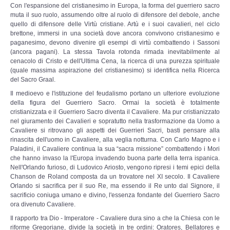
Con l'espansione del cristianesimo in Europa, la forma del guerriero sacro
muta il suo ruolo, assumendo oltre al ruolo di difensore del debole, anche
DOCUMENTI
quello di difensore delle Virtù cristiane. Artù e i suoi cavalieri, nel ciclo
brettone, immersi in una società dove ancora convivono cristianesimo e
paganesimo, devono divenire gli esempi di virtù combattendo i Sassoni
Documenti 1900 - 1940
(ancora pagani). La stessa Tavola rotonda rimada inevitabilmente al
cenacolo di Cristo e dell'Ultima Cena, la ricerca di una purezza spirituale
(quale massima aspirazione del cristianesimo) si identifica nella Ricerca
Documenti 1940 - 2000
del Sacro Graal.
Il medioevo e l'istituzione del feudalismo portano un ulteriore evoluzione
Documenti dal 2000 ad oggi
della figura del Guerriero Sacro. Ormai la società è totalmente
cristianizzata e il Guerriero Sacro diventa il Cavaliere. Ma pur cristianizzato
nel giuramento dei Cavalieri e sopratutto nella trasformazione da Uomo a
Super Guest
Cavaliere si ritrovano gli aspetti dei Guerrieri Sacri, basti pensare alla
rinascita dell'uomo in Cavaliere, alla veglia notturna. Con Carlo Magno e i
Paladini, il Cavaliere continua la sua “sacra missione” combattendo i Mori
MULTIMEDIA
che hanno invaso la l'Europa invadendo buona parte della terra ispanica.
Nell'Orlando furioso, di Ludovico Ariosto, vengono ripresi i temi epici della
Canzoniere
Chanson de Roland composta da un trovatore nel XI secolo. Il Cavaliere
Orlando si sacrifica per il suo Re, ma essendo il Re unto dal Signore, il
sacrificio coniuga umano e divino, l'essenza fondante del Guerriero Sacro
Filmati
ora divenuto Cavaliere.
Il rapporto tra Dio - Imperatore - Cavaliere dura sino a che la Chiesa con le
Gallerie fotografiche
riforme Gregoriane, divide la società in tre ordini: Oratores, Bellatores e