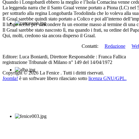
Quando i Longobardi ebbero la meglio e l’Isola Comacina venne ceduta co
La leggenda narra che il Santo Graal venne portato a Piona (LC) nel 58
per sottrarlo alla regina Longobarda Teodolinda che lo voleva alla sua 
Il Graal sarebbe quindi stato portato a Colico e poi all’interno dell’im
Il luogo scelto per nascondere fu un enorme masso al termine di una c
Il Graal sarebbe stato nascosto lì, ma quando i frati, su ordine del Pap
Qui, molti, credono sia ancora disperso il Graal.
Contatti:
Redazione
We
Editore: Luca Boniardi, Direttore Responsabile : Franca Fallica
registrazione Tribunale di Milano n° 149 del 14/04/1972
Copyright © 2026 La Fenice . Tutti i diritti riservati.
Joomla!
è un software libero rilasciato sotto
licenza GNU/GPL.