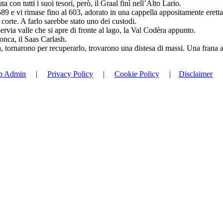
n tutti i suoi tesori, però, il Graal finì nell’Alto Lario.
9 e vi rimase fino al 603, adorato in una cappella appositamente eretta 
corte. A farlo sarebbe stato uno dei custodi.
pervia valle che si apre di fronte al lago, la Val Codèra appunto.
onca, il Saas Carlash.
a, tornarono per recuperarlo, trovarono una distesa di massi. Una frana a
b Admin
|
Privacy Policy
|
Cookie Policy
|
Disclaimer