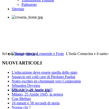
Trasmissioni Youtube
Palinsesto
Sitemap
Sei qui:
Home
Storia
Leggende e Feste
L'Isola Comacina e il santo
NUOVI ARTICOLI
L'educazione deve essere quella dello stato
Squarcio nel cold case di Pierluigi Pagliai
Notes escrites en cheminant vers Compostela
Sébastien Deyzieu
MILANO, 29 Aprile 1945
Milano, 25 Aprile 1945, la genesi
Con Mefisto
16 minuti e 58 secondi di storia
Norma chi ?