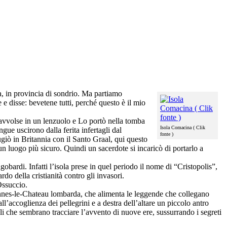
ra, in provincia di sondrio. Ma partiamo
e e disse: bevetene tutti, perché questo è il mio
avvolse in un lenzuolo e Lo portò nella tomba
Isola Comacina ( Clik
gue uscirono dalla ferita infertagli dal
fonte )
ugiò in Britannia con il Santo Graal, qui questo
 un luogo più sicuro. Quindi un sacerdote si incaricò di portarlo a
gobardi. Infatti l’isola prese in quel periodo il nome di “Cristopolis”,
rdo della cristianità contro gli invasori.
Ossuccio.
ennes-le-Chateau lombarda, che alimenta le leggende che collegano
l’accoglienza dei pellegrini e a destra dell’altare un piccolo antro
li che sembrano tracciare l’avvento di nuove ere, sussurrando i segreti