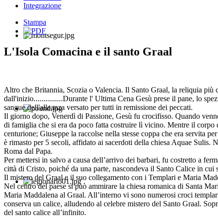
Integrazione
Stampa
L'Isola Comacina e il santo Graal
Altro che Britannia, Scozia o Valencia. Il Santo Graal, la reliquia più 
dall'inizio...............Durante l' Ultima Cena Gesù prese il pane, lo sp
sangue dell'alleanza versato per tutti in remissione dei peccati.
Il giorno dopo, Venerdì di Passione, Gesù fu crocifisso. Quando venn
di famiglia che si era da poco fatta costruire lì vicino. Mentre il corp
centurione; Giuseppe la raccolse nella stesse coppa che era servita per
è rimasto per 5 secoli, affidato ai sacerdoti della chiesa Aquae Sulis. N
Roma dal Papa.
Per mettersi in salvo a causa dell’arrivo dei barbari, fu costretto a fer
città di Cristo, poiché da una parte, nascondeva il Santo Calice in cui s
Il mistero del Graal e il suo collegamento con i Templari e Maria Madd
Nel centro del paese si può ammirare la chiesa romanica di Santa Mar
Maria Maddalena al Graal. All’interno vi sono numerosi croci templari e
conserva un calice, alludendo al celebre mistero del Santo Graal. Sopra
del santo calice all’infinito.