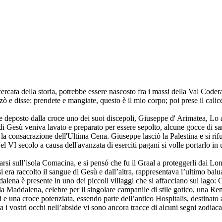
cercata della storia, potrebbe essere nascosto fra i massi della Val Code
ezzò e disse: prendete e mangiate, questo è il mio corpo; poi prese il calic
e deposto dalla croce uno dei suoi discepoli, Giuseppe d' Arimatea, Lo 
o di Gesù veniva lavato e preparato per essere sepolto, alcune gocce di san
 la consacrazione dell'Ultima Cena. Giuseppe lasciò la Palestina e si rif
el VI secolo a causa dell'avanzata di eserciti pagani si volle portarlo in
marsi sull’isola Comacina, e si pensó che fu il Graal a proteggerli dai Lon
i era raccolto il sangue di Gesù e dall’altra, rappresentava l’ultimo balua
alena è presente in uno dei piccoli villaggi che si affacciano sul lago: 
ia Maddalena, celebre per il singolare campanile di stile gotico, una R
 una croce potenziata, essendo parte dell’antico Hospitalis, destinato al
 i vostri occhi nell’abside vi sono ancora tracce di alcuni segni zodiaca