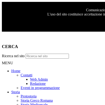
Comunicazione
L'uso del sito costituisce accettazione 
CERCA
Ricerca nel sito
MENU
Home
Contatti
Web Admin
Redazione
Eventi in programmazione
Storia
Protostoria
Storia Greco Romana
Storia Medioevale