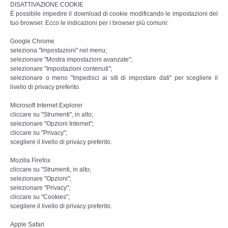
DISATTIVAZIONE COOKIE
È possibile impedire il download di cookie modificando le impostazioni del
La nostra storia
tuo browser. Ecco le indicazioni per i browser più comuni:
Google Chrome
Leggende e Feste
seleziona "Impostazioni" nel menu;
selezionare "Mostra impostazioni avanzate";
selezionare "Impostazioni contenuti";
CULTURA
selezionare o meno "Impedisci ai siti di impostare dati" per scegliere il
livello di privacy preferito.
Strade d'Europa
Microsoft Internet Explorer
cliccare su "Strumenti", in alto;
Saggi e Testi
selezionare "Opzioni Internet";
cliccare su "Privacy";
scegliere il livello di privacy preferito.
Recensioni letterarie
Mozilla Firefox
cliccare su "Strumenti, in alto;
Abecedarium
selezionare "Opzioni";
selezionare "Privacy";
cliccare su "Cookies";
Mito e Poesia
scegliere il livello di privacy preferito.
I CADUTI
Apple Safari