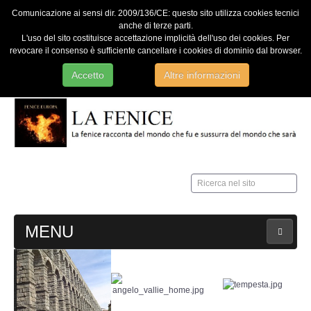
Comunicazione ai sensi dir. 2009/136/CE: questo sito utilizza cookies tecnici
anche di terze parti.
L'uso del sito costituisce accettazione implicità dell'uso dei cookies. Per
revocare il consenso è sufficiente cancellare i cookies di dominio dal browser.
Accetto
Altre informazioni
Ricerca
nel
sito
MENU
HOME
Contatti