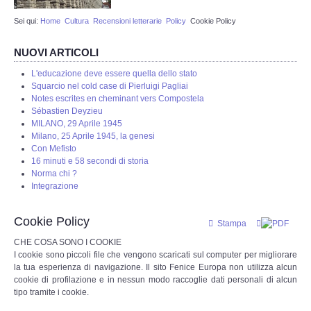
Sei qui:
Home
Cultura
Recensioni letterarie
Policy
Cookie Policy
Web Admin
NUOVI ARTICOLI
Redazione
L'educazione deve essere quella dello stato
Squarcio nel cold case di Pierluigi Pagliai
Eventi in programmazione
Notes escrites en cheminant vers Compostela
Sébastien Deyzieu
MILANO, 29 Aprile 1945
STORIA
Milano, 25 Aprile 1945, la genesi
Con Mefisto
16 minuti e 58 secondi di storia
Protostoria
Norma chi ?
Integrazione
Storia Greco Romana
Cookie Policy
Stampa
Storia Medioevale
CHE COSA SONO I COOKIE
I cookie sono piccoli file che vengono scaricati sul computer per migliorare
Storia - La Reconquista
la tua esperienza di navigazione. Il sito Fenice Europa non utilizza alcun
cookie di profilazione e in nessun modo raccoglie dati personali di alcun
tipo tramite i cookie.
Storia Moderna