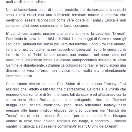
prati verdi e albe radiose.
Leggende e Feste
Non ci lamentiamo certo di quanto prodotto, ma riconosciamo che pochi
sono i cicli eroici con una sufficiente tensione morale e emotiva che
meritino di essere riconosciuti come vere opere di Fantasy Eroica e non
CULTURA
come semplici opere commerciali di largo consumo.
E' quindi con grande piacere che abbiamo riletto la saga dei "Drenai",
Strade d'Europa
Pubblicata in Italia fra il 1984 e il 2004. I personaggi di Gemmel sono gli
Eroi degli antipodi nel senso più vero del termine. Sono Eroi che amano,
vomitano, uccidono,che hanno rapporti omosessuali: sono lo specchio di
Saggi e Testi
tutto ciò che di "forte" l'animo umano può produrre, nel bene come nel
male, nella vita e nella morte. La visione antropocentrica dell'eroe di David
Gemmel è stupefacente, i drammi psicologici sono reali e restituiscono una
Recensioni letterarie
dimensione vera all'eroe non avulso dalla realtà ma profondamente
immerso in essa.
Abecedarium
Come siamo distanti da tanti Eroi Solari di tanta buona Fantasy! E vi
assicuro che l'effetto è tutt'altro che disprezzabile. La forza e la vitalità che
emergono dai romanzi di Gemmel sono tali da stupire ed affascinare con la
Mito e Poesia
stessa forza Vitale Barbarica dei suoi protagonisti. Non che Gemmel
rifugga dagli schemi tradizionali propi della letteratura fantasy, basti
pensare alle figure mistico-religiose dei preti guerrieri dei "Templi dei
I CADUTI
Trenta", ma, citando lo stesso Gemmel, "per combattere il Male bisogna
andare la dove esso risiede, rotolarsi nel fango, e sporcarsi i candidi
mantelli di sporcizia ed esserne contaminati" (da "L'Ultimo dei Drenai").
DOCUMENTI