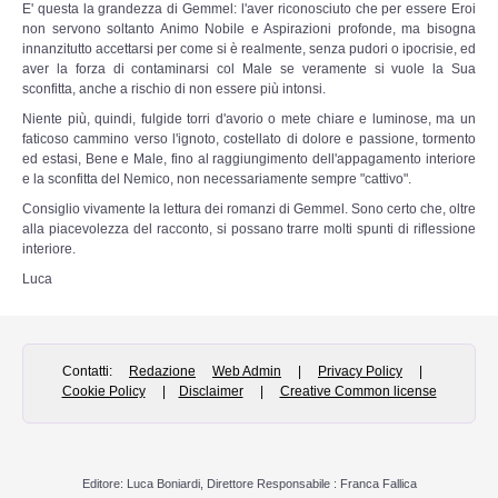
E' questa la grandezza di Gemmel: l'aver riconosciuto che per essere Eroi
non servono soltanto Animo Nobile e Aspirazioni profonde, ma bisogna
Documenti 1900 - 1940
innanzitutto accettarsi per come si è realmente, senza pudori o ipocrisie, ed
aver la forza di contaminarsi col Male se veramente si vuole la Sua
sconfitta, anche a rischio di non essere più intonsi.
Documenti 1940 - 2000
Niente più, quindi, fulgide torri d'avorio o mete chiare e luminose, ma un
faticoso cammino verso l'ignoto, costellato di dolore e passione, tormento
Documenti dal 2000 ad oggi
ed estasi, Bene e Male, fino al raggiungimento dell'appagamento interiore
e la sconfitta del Nemico, non necessariamente sempre "cattivo".
Super Guest
Consiglio vivamente la lettura dei romanzi di Gemmel. Sono certo che, oltre
alla piacevolezza del racconto, si possano trarre molti spunti di riflessione
interiore.
MULTIMEDIA
Luca
Canzoniere
Contatti:
Redazione
Web Admin
|
Privacy Policy
|
Filmati
Cookie Policy
|
Disclaimer
|
Creative Common license
Gallerie fotografiche
Discimus Vitae
Editore: Luca Boniardi, Direttore Responsabile : Franca Fallica