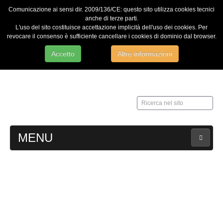
Comunicazione ai sensi dir. 2009/136/CE: questo sito utilizza cookies tecnici
anche di terze parti.
L'uso del sito costituisce accettazione implicità dell'uso dei cookies. Per
revocare il consenso è sufficiente cancellare i cookies di dominio dal browser.
Accetto
Altre informazioni
Ricerca
nel
sito
MENU
HOME
Contatti
Web Admin