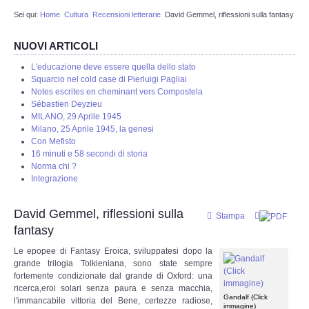
Sei qui:
Home
Cultura
Recensioni letterarie
David Gemmel, riflessioni sulla fantasy
Redazione
NUOVI ARTICOLI
Eventi in programmazione
L'educazione deve essere quella dello stato
Squarcio nel cold case di Pierluigi Pagliai
STORIA
Notes escrites en cheminant vers Compostela
Sébastien Deyzieu
MILANO, 29 Aprile 1945
Protostoria
Milano, 25 Aprile 1945, la genesi
Con Mefisto
16 minuti e 58 secondi di storia
Storia Greco Romana
Norma chi ?
Integrazione
Storia Medioevale
David Gemmel, riflessioni sulla
Stampa
Storia - La Reconquista
fantasy
Le epopee di Fantasy Eroica, sviluppatesi dopo la
Storia Moderna
grande trilogia Tolkieniana, sono state sempre
fortemente condizionate dal grande di Oxford: una
ricerca,eroi solari senza paura e senza macchia,
La nostra storia
Gandalf (Click
l'immancabile vittoria del Bene, certezze radiose,
immagine)