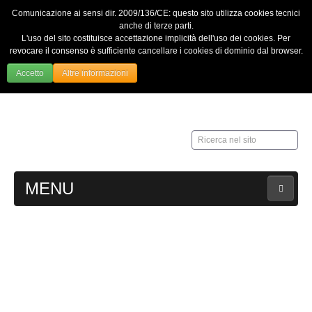
Comunicazione ai sensi dir. 2009/136/CE: questo sito utilizza cookies tecnici
anche di terze parti.
L'uso del sito costituisce accettazione implicità dell'uso dei cookies. Per
revocare il consenso è sufficiente cancellare i cookies di dominio dal browser.
Accetto
Altre informazioni
Ricerca
nel
sito
MENU
HOME
Contatti
Web Admin