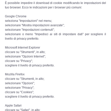
È possibile impedire il download di cookie modificando le impostazioni del
Leggende e Feste
tuo browser. Ecco le indicazioni per i browser più comuni:
Google Chrome
CULTURA
seleziona "Impostazioni" nel menu;
selezionare "Mostra impostazioni avanzate";
selezionare "Impostazioni contenuti";
Strade d'Europa
selezionare o meno "Impedisci ai siti di impostare dati" per scegliere il
livello di privacy preferito.
Saggi e Testi
Microsoft Internet Explorer
cliccare su "Strumenti", in alto;
Recensioni letterarie
selezionare "Opzioni Internet";
cliccare su "Privacy";
scegliere il livello di privacy preferito.
Abecedarium
Mozilla Firefox
cliccare su "Strumenti, in alto;
Mito e Poesia
selezionare "Opzioni";
selezionare "Privacy";
cliccare su "Cookies";
I CADUTI
scegliere il livello di privacy preferito.
Apple Safari
DOCUMENTI
cliccare su "Safari", in alto;