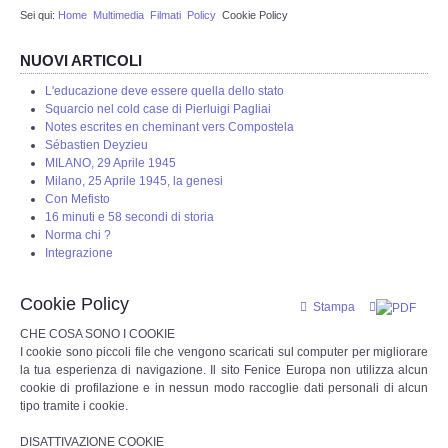
Sei qui:
Home
Multimedia
Filmati
Policy
Cookie Policy
Redazione
NUOVI ARTICOLI
Eventi in programmazione
L'educazione deve essere quella dello stato
Squarcio nel cold case di Pierluigi Pagliai
STORIA
Notes escrites en cheminant vers Compostela
Sébastien Deyzieu
MILANO, 29 Aprile 1945
Protostoria
Milano, 25 Aprile 1945, la genesi
Con Mefisto
16 minuti e 58 secondi di storia
Storia Greco Romana
Norma chi ?
Integrazione
Storia Medioevale
Cookie Policy
Stampa
Storia - La Reconquista
CHE COSA SONO I COOKIE
I cookie sono piccoli file che vengono scaricati sul computer per migliorare
la tua esperienza di navigazione. Il sito Fenice Europa non utilizza alcun
Storia Moderna
cookie di profilazione e in nessun modo raccoglie dati personali di alcun
tipo tramite i cookie.
La nostra storia
DISATTIVAZIONE COOKIE