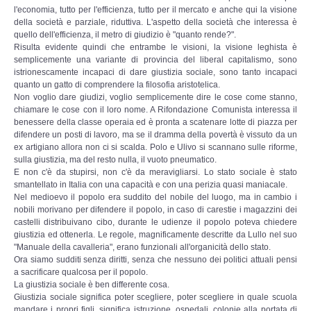
l'economia, tutto per l'efficienza, tutto per il mercato e anche qui la visione
della società e parziale, riduttiva. L'aspetto della società che interessa è
Documenti 1900 - 1940
quello dell'efficienza, il metro di giudizio è "quanto rende?".
Risulta evidente quindi che entrambe le visioni, la visione leghista è
Documenti 1940 - 2000
semplicemente una variante di provincia del liberal capitalismo, sono
istrionescamente incapaci di dare giustizia sociale, sono tanto incapaci
quanto un gatto di comprendere la filosofia aristotelica.
Documenti dal 2000 ad oggi
Non voglio dare giudizi, voglio semplicemente dire le cose come stanno,
chiamare le cose con il loro nome. A Rifondazione Comunista interessa il
benessere della classe operaia ed è pronta a scatenare lotte di piazza per
Super Guest
difendere un posti di lavoro, ma se il dramma della povertà è vissuto da un
ex artigiano allora non ci si scalda. Polo e Ulivo si scannano sulle riforme,
sulla giustizia, ma del resto nulla, il vuoto pneumatico.
MULTIMEDIA
E non c'è da stupirsi, non c'è da meravigliarsi. Lo stato sociale è stato
smantellato in Italia con una capacità e con una perizia quasi maniacale.
Nel medioevo il popolo era suddito del nobile del luogo, ma in cambio i
Canzoniere
nobili morivano per difendere il popolo, in caso di carestie i magazzini dei
castelli distribuivano cibo, durante le udienze il popolo poteva chiedere
Filmati
giustizia ed ottenerla. Le regole, magnificamente descritte da Lullo nel suo
"Manuale della cavalleria", erano funzionali all'organicità dello stato.
Ora siamo sudditi senza diritti, senza che nessuno dei politici attuali pensi
Gallerie fotografiche
a sacrificare qualcosa per il popolo.
La giustizia sociale è ben differente cosa.
Giustizia sociale significa poter scegliere, poter scegliere in quale scuola
Discimus Vitae
mandare i propri figli, significa istruzione, ospedali, colonie alla portata di