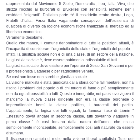
rappresentata dal Movimento 5 Stelle, Democratici, Leu, Italia Viva, che
Leggende e Feste
strizza l'occhio ai burocrati di Bruxelles con sensibilità estreme per i
cosiddetti "migranti". Dall'altra parte c'è il cosiddetto centro destra, Lega,
Fratelli d'Italia, Forza Italia vagamente consapevoli dell'esistenza di
CULTURA
qualcosa di diverso da logiche economistiche finalizzate al mercato ed al
liberismo economico.
Veramente desolante.
Strade d'Europa
Quello che manca, il comune denominatore di tutte le posizioni attuali, è
l'incapacità di considerare l'organicità dello stato e l'organicità del popolo.
Infatti, la giustizia sociale non è di una classe, di un settore della nazione.
Saggi e Testi
La giustizia sociale è, deve essere patrimonio indissolubile di tutti.
La giustizia sociale deve esistere per l'operaio di Sesto San Giovanni e per
il professionista Catanese o per l'agricoltore veneto.
Recensioni letterarie
Se così non fosse non sarebbe giustizia sociale.
La visione marxista è stata giudicata dalla storia come fallimentare, non ha
Abecedarium
risolto i problemi del popolo o di chi muore di fame o più semplicemente
non da eguali possibilità a tutti. Questo è innegabile, nei paesi ove vigeva il
marxismo la nuova classe dirigente non era la classe borghese o
Mito e Poesia
imprenditoriale bensì la classe politica, i burocrati del partito.
L'appiattimento, la logica dei tutti eguali, la famosa frase di Lienin "
...nessuno dovrà andare in seconda classe, tutti dovranno viaggiare in
I CADUTI
prima classe.." è così lontano dalla natura dell'uomo che risulta
semplicemente inconcepibile, semplicemente così anti naturale da essere
disumano.
DOCUMENTI
Il discorso non cambia di molto nella visione liberal capitalista. Tutto per