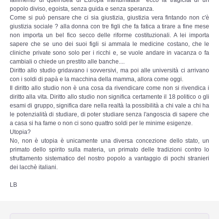
fallimento di quell'idea di Europa frantumatasi ecco la tragicità di un
popolo diviso, egoista, senza guida e senza speranza.
Come si può pensare che ci sia giustizia, giustizia vera fintando non c'è
giustizia sociale ? alla donna con tre figli che fa fatica a tirare a fine mese
non importa un bel fico secco delle riforme costituzionali. A lei importa
sapere che se uno dei suoi figli si ammala le medicine costano, che le
cliniche private sono solo per i ricchi e, se vuole andare in vacanza o fa
cambiali o chiede un prestito alle banche....
Diritto allo studio gridavano i sovversivi, ma poi alle università ci arrivano
con i soldi di papà e la macchina della mamma, allora come oggi.
Il diritto allo studio non è una cosa da rivendicare come non si rivendica i
diritto alla vita. Diritto allo studio non significa certamente il 18 politico o gli
esami di gruppo, significa dare nella realtà la possibilità a chi vale a chi ha
le potenzialità di studiare, di poter studiare senza l'angoscia di sapere che
a casa si ha fame o non ci sono quattro soldi per le minime esigenze.
Utopia?
No, non è utopia è unicamente una diversa concezione dello stato, un
primato dello spirito sulla materia, un primato delle tradizioni contro lo
sfruttamento sistematico del nostro popolo a vantaggio di pochi stranieri
dei lacchè italiani.
LB