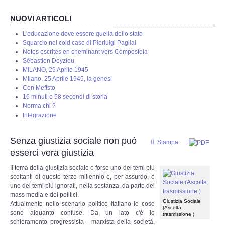
Redazione
NUOVI ARTICOLI
L'educazione deve essere quella dello stato
Eventi in programmazione
Squarcio nel cold case di Pierluigi Pagliai
Notes escrites en cheminant vers Compostela
Sébastien Deyzieu
STORIA
MILANO, 29 Aprile 1945
Milano, 25 Aprile 1945, la genesi
Con Mefisto
Protostoria
16 minuti e 58 secondi di storia
Norma chi ?
Storia Greco Romana
Integrazione
Senza giustizia sociale non può
Storia Medioevale
Stampa
esserci vera giustizia
Storia - La Reconquista
Il tema della giustizia sociale è forse uno dei temi più
scottanti di questo terzo millennio e, per assurdo, è
uno dei temi più ignorati, nella sostanza, da parte dei
Storia Moderna
mass media e dei politici.
Giustizia Sociale
Attualmente nello scenario politico italiano le cose
(Ascolta
sono alquanto confuse. Da un lato c'è lo
La nostra storia
trasmissione )
schieramento progressista - marxista della società,