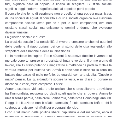
tutti, significa dare al popolo la libertà di scegliere. Giustizia sociale
significa leggi moderne, significa aiuto al popolo e per il popolo.
Archivio Trasmissioni Radio 23 settembre
Il concetto che tento di esprimere non è quello di una società massificata,
di una società di eguali. Il concetto è di una società organica ove ciascuna
componente sociale lavori per se e per le altre componenti, ove non
RADIO FENICE
esistano classi sociali ma unicamente uomini e donne che svolgono
diverse funzioni.
Trasmissioni Radio Fenice
La giustizia sociale è questa.
La giustizia sociale è la possibilità di vivere e crescere anche nei quartieri
delle periferie, il riappropriarsi dei centri storici delle città togliendoli allo
Trasmissioni Youtube
strapotere delle banche e delle multinazionali.
Ho in mente un immagine. Forse 40 anni fa sbarcavo due lire lavorando al
mercato coperto, presso un grossista di frutta e verdura. Il primo giorno di
Palinsesto
lavoro, alle 12 stavo pulendo il magazzino e mettendo da parte la frutta e la
verdura marcia per buttarla via. Arrivò il principale e mise fra la roba da
buttare due casse di mele perfette. Lo guardai con aria stupita. "Questo è
SITEMAP
matto" pensai. Lui guardandomi scosse la testa, e mi disse di portare in
discarica le cose, mele comprese. Lo feci.
Appena scaricato vidi sette o otto anziani che si precipitarono a rovistare
fra l'immondizia, recuperando dagli scarti quello che si poteva. Ammetto
rimasi senza parola, nella civile Lombardia, nella ricca Como negli anni 80.
E oggi la situazione non è affatto cambiata, è solo cambiata l'età di chi è
costretto a rovistare nei rifiuti per procurarsi del cibo.
Ecco il fallimento della politica liberal capitalista e del marxismo, ecco il