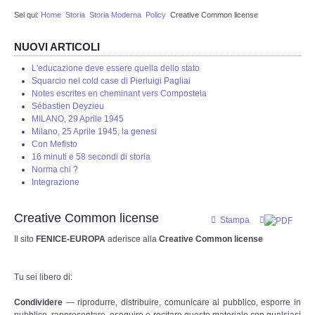
Sei qui:
Home
Storia
Storia Moderna
Policy
Creative Common license
Redazione
NUOVI ARTICOLI
Eventi in programmazione
L'educazione deve essere quella dello stato
Squarcio nel cold case di Pierluigi Pagliai
STORIA
Notes escrites en cheminant vers Compostela
Sébastien Deyzieu
MILANO, 29 Aprile 1945
Protostoria
Milano, 25 Aprile 1945, la genesi
Con Mefisto
16 minuti e 58 secondi di storia
Storia Greco Romana
Norma chi ?
Integrazione
Storia Medioevale
Creative Common license
Stampa
Storia - La Reconquista
Il sito
FENICE-EUROPA
aderisce alla
Creative Common license
Storia Moderna
Tu sei libero di:
La nostra storia
Condividere
— riprodurre, distribuire, comunicare al pubblico, esporre in