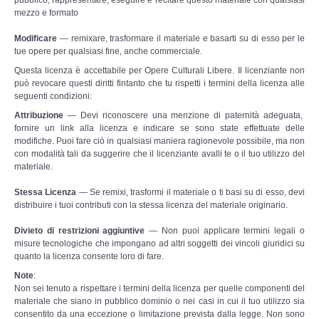
pubblico, rappresentare, eseguire e recitare questo materiale con qualsiasi
mezzo e formato
Leggende e Feste
Modificare
— remixare, trasformare il materiale e basarti su di esso per le
tue opere per qualsiasi fine, anche commerciale.
CULTURA
Questa licenza è accettabile per Opere Culturali Libere. Il licenziante non
può revocare questi diritti fintanto che tu rispetti i termini della licenza alle
Strade d'Europa
seguenti condizioni:
Attribuzione
— Devi riconoscere una menzione di paternità adeguata,
fornire un link alla licenza e indicare se sono state effettuate delle
Saggi e Testi
modifiche. Puoi fare ciò in qualsiasi maniera ragionevole possibile, ma non
con modalità tali da suggerire che il licenziante avalli te o il tuo utilizzo del
Recensioni letterarie
materiale.
Stessa Licenza
— Se remixi, trasformi il materiale o ti basi su di esso, devi
Abecedarium
distribuire i tuoi contributi con la stessa licenza del materiale originario.
Divieto di restrizioni aggiuntive
— Non puoi applicare termini legali o
Mito e Poesia
misure tecnologiche che impongano ad altri soggetti dei vincoli giuridici su
quanto la licenza consente loro di fare.
I CADUTI
Note
:
Non sei tenuto a rispettare i termini della licenza per quelle componenti del
materiale che siano in pubblico dominio o nei casi in cui il tuo utilizzo sia
DOCUMENTI
consentito da una eccezione o limitazione prevista dalla legge. Non sono