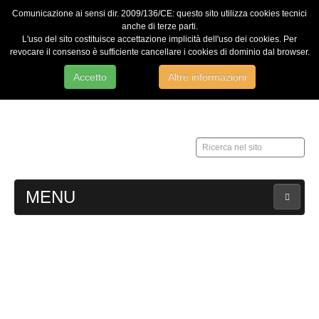
Comunicazione ai sensi dir. 2009/136/CE: questo sito utilizza cookies tecnici
anche di terze parti.
L'uso del sito costituisce accettazione implicità dell'uso dei cookies. Per
revocare il consenso è sufficiente cancellare i cookies di dominio dal browser.
Accetto
Altre informazioni
Ricerca
nel
sito
MENU
HOME
Contatti
Web Admin