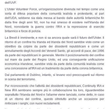
dell'UVF.
Documenti 1900 - 1940
L'Ulster Volunteer Force, un'organizzazione divenuta nel tempo come una
sorta di difesa popolare della comunità lealista e protestante, al pari
dell'UDA, sebbene sia stata messa al bando dalle autorità britanniche fin
Documenti 1940 - 2000
dalla fine degli anni '60, non ha mai smesso di esistere nell'Irlanda del
Nord, nonostante la guerra contro l'IRA e la repressione di esercito
britannico e forze di polizia.
Documenti dal 2000 ad oggi
La Brexit è imminente, e non si sa ancora quale sarà il futuro dell'Ulster. Il
ritorno di un confine tra Irlanda ed Irlanda del Nord sarebbe visto come un
Super Guest
obiettivo da colpire da parte dei dissidenti repubblicani e come un
annullamento degli Accordi del Venerdì Santo, gli accordi di pace, del 1996
da parte dei repubblicani in generale. Mentre il posizionamento del confine
MULTIMEDIA
sul mare da parte del Regno Unito, ed una conseguente unificazione
economica irlandese, sarebbe vista da parte della comunità lealista come
una concessione all'IRA ed un tradimento da parte della corona britannica.
Canzoniere
Dal parlamento di Dublino, intanto, si levano voci preoccupanti sul ritorno
in scena del terrorismo.
Filmati
Pur riconoscendo che l'attività dei dissidenti repubblicani, Continuity IRA e
New IRA sembrano sempre più in collaborazione tra loro, riguarderebbe
Gallerie fotografiche
soprattutto l'Irlanda del Nord e l'allarme viene lanciato, come detto, in caso
di un ritorno del confine, questo oltretutto anche un occasione per
rinforzare i ranghi, con nuovi reclutamenti.
Discimus Vitae