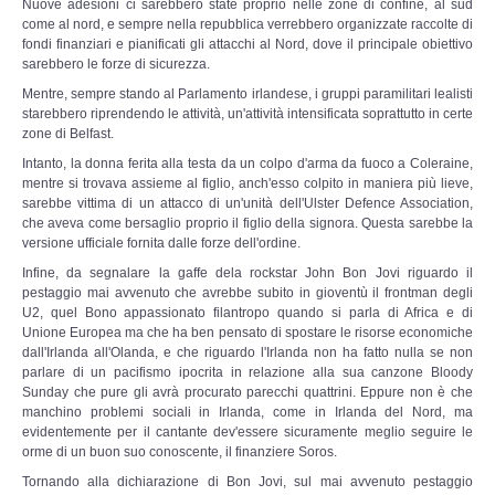
Nuove adesioni ci sarebbero state proprio nelle zone di confine, al sud
come al nord, e sempre nella repubblica verrebbero organizzate raccolte di
Archivio Trasmissioni Radio 23 settembre
fondi finanziari e pianificati gli attacchi al Nord, dove il principale obiettivo
sarebbero le forze di sicurezza.
Mentre, sempre stando al Parlamento irlandese, i gruppi paramilitari lealisti
RADIO FENICE
starebbero riprendendo le attività, un'attività intensificata soprattutto in certe
zone di Belfast.
Trasmissioni Radio Fenice
Intanto, la donna ferita alla testa da un colpo d'arma da fuoco a Coleraine,
mentre si trovava assieme al figlio, anch'esso colpito in maniera più lieve,
sarebbe vittima di un attacco di un'unità dell'Ulster Defence Association,
Trasmissioni Youtube
che aveva come bersaglio proprio il figlio della signora. Questa sarebbe la
versione ufficiale fornita dalle forze dell'ordine.
Palinsesto
Infine, da segnalare la gaffe dela rockstar John Bon Jovi riguardo il
pestaggio mai avvenuto che avrebbe subito in gioventù il frontman degli
U2, quel Bono appassionato filantropo quando si parla di Africa e di
SITEMAP
Unione Europea ma che ha ben pensato di spostare le risorse economiche
dall'Irlanda all'Olanda, e che riguardo l'Irlanda non ha fatto nulla se non
parlare di un pacifismo ipocrita in relazione alla sua canzone Bloody
Sunday che pure gli avrà procurato parecchi quattrini. Eppure non è che
manchino problemi sociali in Irlanda, come in Irlanda del Nord, ma
evidentemente per il cantante dev'essere sicuramente meglio seguire le
orme di un buon suo conoscente, il finanziere Soros.
Tornando alla dichiarazione di Bon Jovi, sul mai avvenuto pestaggio