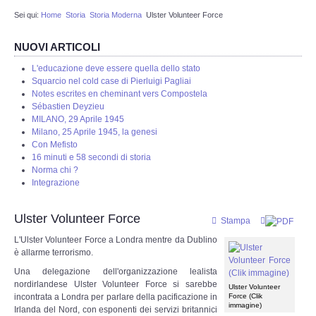
Sei qui:
Home
Storia
Storia Moderna
Ulster Volunteer Force
Redazione
NUOVI ARTICOLI
Eventi in programmazione
L'educazione deve essere quella dello stato
Squarcio nel cold case di Pierluigi Pagliai
STORIA
Notes escrites en cheminant vers Compostela
Sébastien Deyzieu
MILANO, 29 Aprile 1945
Protostoria
Milano, 25 Aprile 1945, la genesi
Con Mefisto
16 minuti e 58 secondi di storia
Storia Greco Romana
Norma chi ?
Integrazione
Storia Medioevale
Ulster Volunteer Force
Stampa
Storia - La Reconquista
L'Ulster Volunteer Force a Londra mentre da Dublino
è allarme terrorismo.
Storia Moderna
Una delegazione dell'organizzazione lealista
nordirlandese Ulster Volunteer Force si sarebbe
Ulster Volunteer
incontrata a Londra per parlare della pacificazione in
Force (Clik
La nostra storia
immagine)
Irlanda del Nord, con esponenti dei servizi britannici