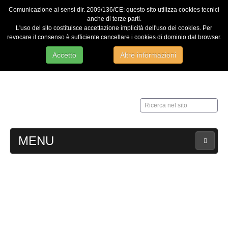
Comunicazione ai sensi dir. 2009/136/CE: questo sito utilizza cookies tecnici
anche di terze parti.
L'uso del sito costituisce accettazione implicità dell'uso dei cookies. Per
revocare il consenso è sufficiente cancellare i cookies di dominio dal browser.
Accetto
Altre informazioni
Ricerca
nel
sito
MENU
HOME
Contatti
Web Admin