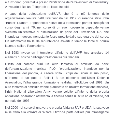
e funzionari governativi presso l'abitazione dell'arcivescovo di Canterbury.
A rivelarlo il Belfast Telegraph ed il suo tabloid.
Leggende e Feste
A capo della delegazione dell'UVF, che è la più longeva delle
organizzazioni lealiste nell'Ulster fondata nel 1912, ci sarebbe stato John
CULTURA
"Bunter" Graham. Esponente di rilievo della formazione paramilitare già nel
corso degli anni '70, nel corso di un suo ricovero in ospedale venne
sventato un tentativo di eliminazione da parte del Provisional IRA, che
Strade d'Europa
intendeva muoversi nonostante fosse protetto dalle sue guardie del corpo.
Un informatore tra le fila repubblicane avvertì in tempo le forze di polizia
facendo saltare l'operazione.
Saggi e Testi
Nel 1983 invece un informatore all'interno dell'UVF fece arrestare 14
elementi di spicco dell'organizzazione tra cui Graham.
Recensioni letterarie
Uscito dal carcere subì un altro tentativo di omicidio da parte
dell'organizzazione marxista IPLO, l'organizzazione irlandese per la
Abecedarium
liberazione del popolo, a cadere sotto i colpi dei sicari al suo posto,
all'interno di un pub di Belfast, fu un elemento dell'Ulster Defence
Association, l'altra grande formazione lealista, nell'ottobre del 1991. Un
Mito e Poesia
altro tentativo di omicidio venne pianificato da un'altra formazione marxista,
l'Irish National Liberation Army, venne colpito all'interno della propria
abitazione, spararono attraverso la finestra senza riuscire ad eliminarlo, nel
I CADUTI
gennaio del 1993.
Nel 2000 nel corso di una vera e propria faida tra UVF e UDA, la sua voce
DOCUMENTI
mise freno alla volontà di "alzare il tiro" da parte dell'ala più intransigente