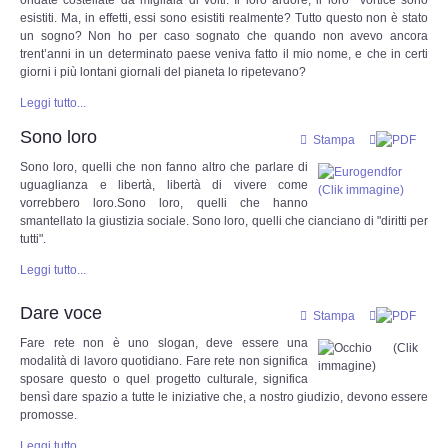
esistiti. Ma, in effetti, essi sono esistiti realmente? Tutto questo non è stato
un sogno? Non ho per caso sognato che quando non avevo ancora
La nostra storia
trent’anni in un determinato paese veniva fatto il mio nome, e che in certi
giorni i più lontani giornali del pianeta lo ripetevano?
Leggende e Feste
Leggi tutto...
Sono loro
CULTURA
Stampa
Sono loro, quelli che non fanno altro che parlare di
uguaglianza e libertà, libertà di vivere come
Strade d'Europa
vorrebbero loro.Sono loro, quelli che hanno
smantellato la giustizia sociale. Sono loro, quelli che cianciano di "diritti per
Saggi e Testi
tutti".
Leggi tutto...
Recensioni letterarie
Dare voce
Stampa
Abecedarium
Fare rete non è uno slogan, deve essere una
modalità di lavoro quotidiano. Fare rete non significa
sposare questo o quel progetto culturale, significa
Mito e Poesia
bensì dare spazio a tutte le iniziative che, a nostro giudizio, devono essere
promosse.
I CADUTI
Leggi tutto...