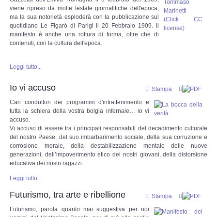
viene ripreso da molte testate giornalitiche dell'epoca,
ma la sua notorietà esploderà con la pubblicazione sul
Discimus Vitae
quotidiano Le Figarò di Parigi il 20 Febbraio 1909. Il
manifesto è anche una rottura di forma, oltre che di
contenuti, con la cultura dell'epoca.
Archivio Trasmissioni Radio 23 settembre
Leggi tutto...
RADIO FENICE
Io vi accuso
Stampa
Trasmissioni Radio Fenice
Cari conduttori dei programmi d'intrattenimento e
tutta la schiera della vostra bolgia infernale… io vi
Trasmissioni Youtube
accuso.
Vi accuso di essere tra i principali responsabili del decadimento culturale
del nostro Paese, del suo imbarbarimento sociale, della sua corruzione e
Palinsesto
corrosione morale, della destabilizzazione mentale delle nuove
generazioni, dell’impoverimento etico dei nostri giovani, della distorsione
educativa dei nostri ragazzi.
SITEMAP
Leggi tutto...
Futurismo, tra arte e ribellione
Stampa
Futurismo, parola quanto mai suggestiva per noi