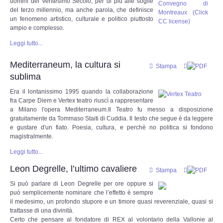
uomini del Ventesimo Secolo, per di più alle soglie
del terzo millennio, ma anche parola, che definisce
un fenomeno artistico, culturale e politico piuttosto
ampio e complesso.
Leggi tutto...
Mediterraneum, la cultura si
Stampa
sublima
Era il lontanissimo 1995 quando la collaborazione
fra Carpe Diem e Vertex teatro riuscì a rappresentare
a Milano l'opera Mediterraneum.Il Teatro fu messo a disposizione
gratuitamente da Tommaso Staiti di Cuddia. Il testo che segue è da leggere
e gustare d'un fiato. Poesia, cultura, e perchè no politica si fondono
magistralmente.
Leggi tutto...
Leon Degrelle, l’ultimo cavaliere
Stampa
Si può parlare di Leon Degrelle per ore oppure si
può semplicemente nominare che l’effetto è sempre
il medesimo, un profondo stupore e un timore quasi reverenziale, quasi si
trattasse di una divinità.
Certo che pensare al fondatore di REX al volontario della Vallonie al