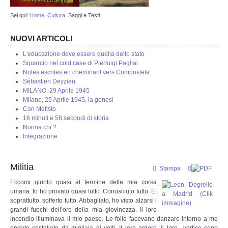
Sei qui:
Home
Cultura
Saggi e Testi
Web Admin
NUOVI ARTICOLI
Redazione
L'educazione deve essere quella dello stato
Squarcio nel cold case di Pierluigi Pagliai
Eventi in programmazione
Notes escrites en cheminant vers Compostela
Sébastien Deyzieu
MILANO, 29 Aprile 1945
STORIA
Milano, 25 Aprile 1945, la genesi
Con Mefisto
16 minuti e 58 secondi di storia
Protostoria
Norma chi ?
Integrazione
Storia Greco Romana
Militia
Stampa
Storia Medioevale
Eccomi giunto quasi al termine della mia corsa
umana. Io ho provato quasi tutto. Conosciuto tutto. E,
Storia - La Reconquista
soprattutto, sofferto tutto. Abbagliato, ho visto alzarsi i
grandi fuochi dell’oro della mia giovinezza. Il loro
incendio illuminava il mio paese. Le folle facevano danzare intorno a me
Storia Moderna
ondate costellate da migliaia di volti. Il loro ardore, il loro vortice sono