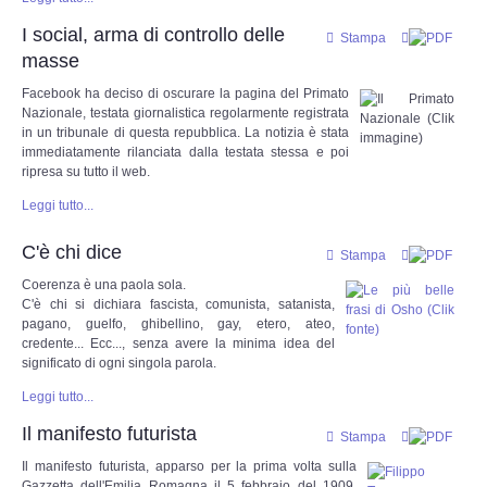
I social, arma di controllo delle
Stampa
DOCUMENTI
masse
Facebook ha deciso di oscurare la pagina del Primato
Documenti 1900 - 1940
Nazionale, testata giornalistica regolarmente registrata
in un tribunale di questa repubblica. La notizia è stata
immediatamente rilanciata dalla testata stessa e poi
Documenti 1940 - 2000
ripresa su tutto il web.
Leggi tutto...
Documenti dal 2000 ad oggi
C'è chi dice
Stampa
Super Guest
Coerenza è una paola sola.
C'è chi si dichiara fascista, comunista, satanista,
MULTIMEDIA
pagano, guelfo, ghibellino, gay, etero, ateo,
credente... Ecc..., senza avere la minima idea del
significato di ogni singola parola.
Canzoniere
Leggi tutto...
Filmati
Il manifesto futurista
Stampa
Il manifesto futurista, apparso per la prima volta sulla
Gallerie fotografiche
Gazzetta dell'Emilia Romagna il 5 febbraio del 1909,